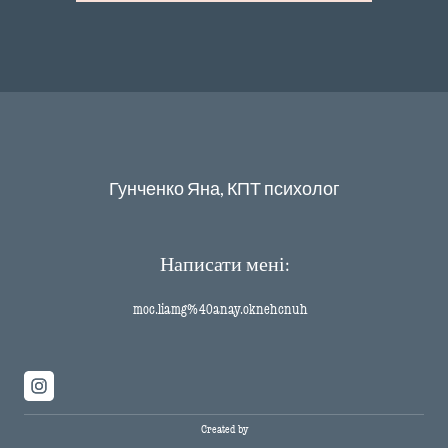
цікаві для вас моменти
● Доєднатись до зустрічі бажано за 15 хвилин, щоб
налаштувати мікрофон, камеру, перевірити інтернет-
з’єднання
Гунченко Яна, КПТ психолог
Написати мені:
moc.liamg%40anay.oknehcnuh
Created by