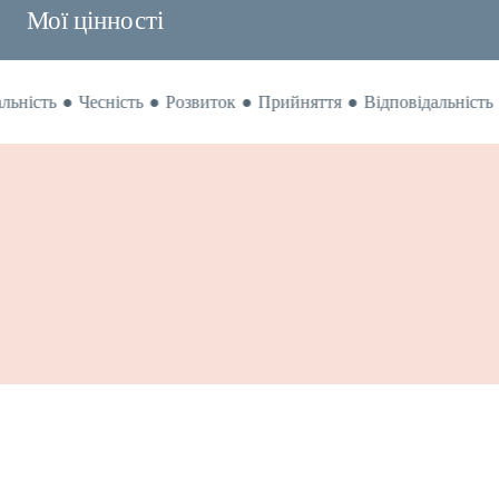
Мої цінності
·
·
·
·
льність
Чесність
Розвиток
Прийняття
Відповідальність